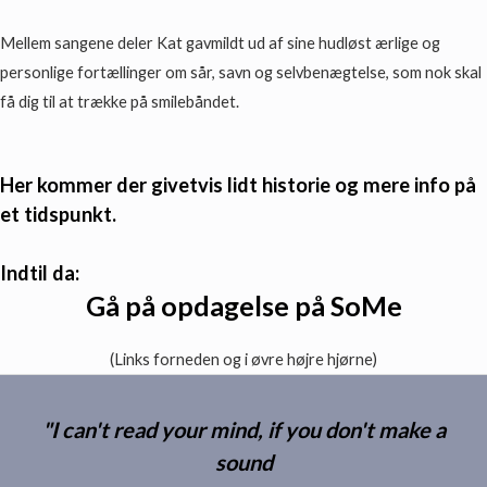
Mellem sangene deler Kat gavmildt ud af sine hudløst ærlige og
personlige fortællinger om sår, savn og selvbenægtelse, som nok skal
få dig til at trække på smilebåndet.
Her kommer der givetvis lidt historie og mere info på
et tidspunkt.
Indtil da:
Gå på opdagelse på SoMe
(Links forneden og i øvre højre hjørne)
"I can't read your mind, if you don't make a
sound