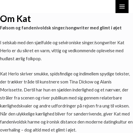
Skip
MAI
to
Om Kat
content
ME
Følsom og fandenivoldsk singer/songwriter med glimt i øjet
I selskab med den sjælfulde og selvironiske singer/songwriter Kat
Herlo er du sikret en varm, vittig og vedkommende oplevelse med
hudløst ærlig folkpop.
Kat Herlo skriver smukke, spidsfindige og indimellem spydige tekster,
der trækker tråde til kunstnere som Tina Dickow og Alanis
Morissette. Dertil har hun en sjælden inderlighed og et nærvær, der
stråler fra scenen og river publikum med sig gennem relaterbare
kærlighedskvaler og andre udfordringer på rejsen fra ung til voksen.
Når den ulykkelige kærlighed bliver for sønderrivende, giver Kat med
fandenivoldsk harme og ironisk distance den moderne datingkultur en
overhaling – dog altid med et glimt i øjet.